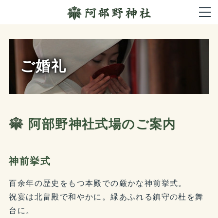
ご婚礼
阿部野神社式場のご案内
神前挙式
百余年の歴史をもつ本殿での厳かな神前挙式。
祝宴は北畠殿で和やかに。緑あふれる鎮守の杜を舞
台に。