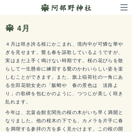
4月
４月は咲き誇る桜にかこまれ、境内中が可憐な華や
ぎを見せます。鶯も春を謳歌しているようですが、
実はまだ上手く鳴けない時期です。桜の花びらを散
らして一生懸命に練習する鶯のかわいらしい姿を楽
しむことができます。また、旗上稲荷社の一角にあ
る生田花朝女史の「飯蛸や 春の景色は 淡路よ
り」の歌碑を包むかのように、つつじが美しく咲き
乱れます。
今年は、北畠会館玄関先の桜の木がいち早く満開と
なりました。他の桜木の下でも、カメラを片手に春
を満喫する参拝の方を多く見かけます。この桜の開