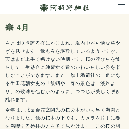
4月
４月は咲き誇る桜にかこまれ、境内中が可憐な華や
ぎを見せます。鶯も春を謳歌しているようですが、
実はまだ上手く鳴けない時期です。桜の花びらを散
らして一生懸命に練習する鶯のかわいらしい姿を楽
しむことができます。また、旗上稲荷社の一角にあ
る生田花朝女史の「飯蛸や 春の景色は 淡路よ
り」の歌碑を包むかのように、つつじが美しく咲き
乱れます。
今年は、北畠会館玄関先の桜の木がいち早く満開と
なりました。他の桜木の下でも、カメラを片手に春
を満喫する参拝の方を多く見かけます。この桜の開